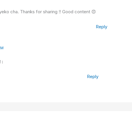
ayeko cha. Thanks for sharing !! Good content 😍
Reply
AM
ौ।
Reply