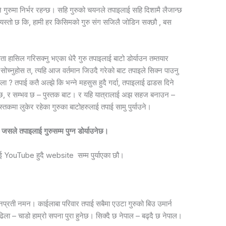
ाउने गुरुमा निर्भर रहन्छ। सहि गुरुको चयनले तपाइलाई सहि दिशामै लैजान्छ
स्तो छ कि, हामी हर किसिमको गुरु संग सजिलै जोडिन सक्छौ , बस
दक्षता हासिल गरिसक्नु भएका धेरै गुरु तपाइलाई बाटो डोर्याउन तम्तयार
ोच्नुहोस त, त्यहि आज वर्तमान जिउदै गरेको बाट तपाइले सिक्न पाउनु
ा ? तपाई कतै अल्झे कि भन्ने महसुस हुदै गर्दा, तपाइलाई ढाडस दिने
ब छ, र सम्भव छ – पुस्तक बाट।
र यहि यात्रालाई अझ सहज बनाउन –
स्तकमा लुकेर रहेका गुरुका बाटोहरुलाई तपाई सामु पुर्याउने।
जसले तपाइलाई गुरुसम्म पुग्न डोर्याउनेछ।
ालाई YouTube हुदै website सम्म पुर्याएका छौ।
ुरुजनप्रती नमन। काईलाबा परिवार तपाई सबैमा एउटा गुरुको बिउ उमार्न
िला – चाडो हाम्रो सपना पुरा हुनेछ। सिक्दै छ नेपाल – बढ्दै छ नेपाल।