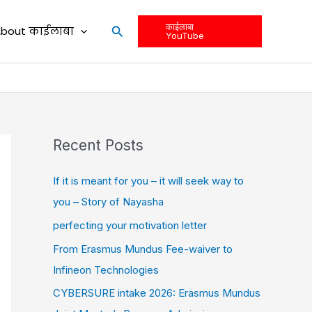
काईलाबा
Search
bout काईलाबा
YouTube
Recent Posts
If it is meant for you – it will seek way to
you – Story of Nayasha
perfecting your motivation letter
From Erasmus Mundus Fee-waiver to
Infineon Technologies
CYBERSURE intake 2026: Erasmus Mundus