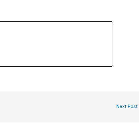
S
h
ar
e
Next Post