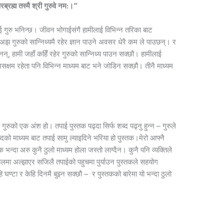
त परब्रह्म तस्मै श्री गुरुवे नम:।”
ाई गुरु भनिन्छ।
जीवन भोगाईसंगै हामीलाई विभिन्न तरिका बाट
अझ गुरुको सान्निध्यमै रहेर ज्ञान पाउने अवसर धेरै कम ले पाउछन्। र
नन्, हामी जहाँ कहिँ रहेर गुरुको सान्निध्य पाउन सक्छौ।
हामीलाई
न असक्षम रहेता पनि विभिन्न माध्यम बाट भने जोडिन सक्छौ। तीनै माध्यम
 गुरुको एक अंश हो। तपाई पुस्तक पढ्दा सिर्फ शब्द पढ्नु हुन्न – गुरुले
ब्दको माध्यम बाट तपाई सामु ल्याइदिने भरिया हो पुस्तक।
मेरो आफ्नै
 भन्दा अरु कुनै ठुलो माध्यम होला जस्तो लाग्दैन। कुनै पनि व्यक्तिले
ा अल्झाएर सजिलै तपाईको पहुचमा पुर्याउन पुस्तकले सहयोग
ण्टा र केहि दिनमै बुझ्न सक्छौ – र पुस्तकको बारेमा यो भन्दा ठुलो