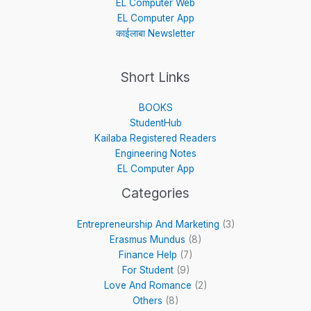
EL Computer Web
m
EL Computer App
काईलाबा Newsletter
Short Links
BOOKS
StudentHub
Kailaba Registered Readers
Engineering Notes
EL Computer App
Categories
Entrepreneurship And Marketing
(3)
Erasmus Mundus
(8)
Finance Help
(7)
For Student
(9)
Love And Romance
(2)
Others
(8)