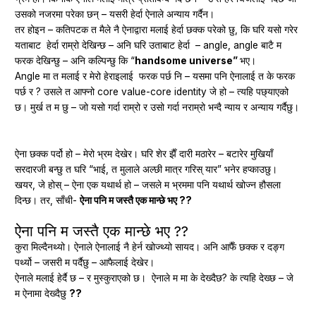
उसको नजरमा परेका छन् – यसरी हेर्दा ऐनाले अन्याय गर्दैन।
तर होइन – कतिपटक त मैले नै ऐनाद्वारा मलाई हेर्दा छक्क परेको छु, कि घरि यसो गरेर
यताबाट हेर्दा राम्रो देखिन्छ – अनि घरि उताबाट हेर्दा – angle, angle बाटै म
फरक देखिन्छु – अनि कल्पिन्छु कि “
handsome universe”
भए।
Angle मा त मलाई र मेरो हेराइलाई फरक पर्छ नि – यसमा पनि ऐनालाई त के फरक
पर्छ र ? उसले त आफ्नो core value-core identity जे हो – त्यहि पछ्याएको
छ। मुर्ख त म छु – जो यसो गर्दा राम्रो र उसो गर्दा नराम्रो भन्दै न्याय र अन्याय गर्दैछु।
ऐना छक्क पर्दो हो – मेरो भ्रम देखेर। घरि शेर झैँ दारी मठारेर – बटारेर मुखियाँ
सरदारजी बन्छु त घरि “भाई, त मुलाले अल्छी मात्र गरिस् यार” भनेर हप्काउछु।
खयर, जे होस् – ऐना एक यथार्थ हो – जसले म भ्रममा पनि यथार्थ खोज्न हौसला
दिन्छ। तर, साँची-
ऐना पनि म जस्तै एक मान्छे भए ??
ऐना पनि म जस्तै एक मान्छे भए ??
कुरा मिल्दैनथ्यो। ऐनाले ऐनालाई नै हेर्न खोज्थ्यो सायद। अनि आफैँ छक्क र दङ्ग
पर्थ्यो – जसरी म पर्दैछु – आफैलाई देखेर।
ऐनाले मलाई हेर्दै छ – र मुस्कुराएको छ। ऐनाले म मा के देख्दैछ? के त्यहि देख्छ – जे
म ऐनामा देख्दैछु
??