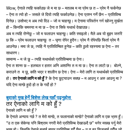
Wow, ऐनाले त्यहि फर्काउछ जे म मा छ – मतलब म मा प्रेम छ त – प्रेम नै फर्कनेछ
– ऐना त त्यो हो – जसले जे दियो त्यहि फर्काउनेछ। ऐना प्रश्न गर्ने छैन – प्रतिविम्ब
दिनेछ। उसोभए म अब त्यो दिउ – जो म चाहन्छु। म ऐनामा परिवर्तन गर्न खोज्नु मुर्खता
हो – किनकि समस्या म मा छ – ऐना त सिर्फ यथार्थ देखाउछ।
अब म त्यहि रोप्नेछु – जो म फलाउन चाहन्छु। कति रमाइलो। मैले अब यो बुझ्न जरुरि
छ कि – प्रेम फलाउन चाहन्छु त – घृणा रोपेर हुदैन। प्रेम नै रोपेपछि फिर्ता प्रेम नै
आउनेछ। ममा जे छ, त्यहि नै प्रतिविम्बित हुनेछ – कति ठुलो रहस्यमा छ ऐना – तर
साधारण।
सामान्य – म जे छु – त्यहि यथार्थको प्रतिविम्बमा छ ऐना।
ऐना त शान्त छ – हलचल र हतार अनि अशान्ति त म मा छ। ऐना त लाटो छ। बोल्ने,
कराउने त म छु, कति भद्र र शालीन छ ऐना। ऐना – मेरो लागि त यथार्थको प्रतिविम्ब
हो।
तर ऐनाको लागि म को हुँ ?
के ऐना छुट्याउन सक्छ – म आउनु र अरु आउनु मा ?
यदि ऐना मान्छे हुदो हो त के गर्दो हो ?
बुवाको मुख हेर्ने बिशेस लेख यहाँ पढ्नुहोस
तर ऐनाको लागि म को हुँ ?
ऐनाको लागि म को हुँ ?
के ऐनाले अन्याय गर्छ ? त मेरो मान्छे, त फलानाको मान्छे? ऐनाको लागि म एक भ्रम हुँ।
“उ त एक सेकेन्ड पनि बिश्राम नगरी मेरो प्रतिविम्ब देखाऊदै छ” भनेर मख्ख पर्नु मेरो
भ्रम हो। किनकि ऐनाले मलाई मात्र प्रतिविम्ब गर्दै छैन – उ त हर चिजलाई गर्दैछ जो