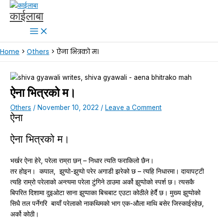
Skip
Type
Name*
Email*
Website
काईलाबा
to
here..
content
Home
Others
ऐना भित्रको म।
ऐना भित्रको म।
Others
/
November 10, 2022
/
Leave a Comment
ऐना
ऐना भित्रको म।
भर्खर ऐना हेरे, परेला राम्रा छन् – निधार त्यति फराकिलो छैन।
तर होइन। कपाल, झुप्पो-झुप्पो परेर अगाडी झरेको छ – त्यहि निधारमा। दायापट्टी
त्यहि राम्रो परेलाको अन्त्यमा परेला टुंगिने ठाउमा अर्को झुप्पोको स्पर्श छ। त्यसकै
बिपरित दिशामा दुइओटा साना झुप्पाका बिचबाट एउटा कोठीले हेर्दै छ। मुख्य झुप्पोको
सिधै तल पर्नेगरि बायाँ परेलाको नाकथिमको भाग एक-औला माथि बसेर जिस्काईरहेछ,
अर्को कोठी।