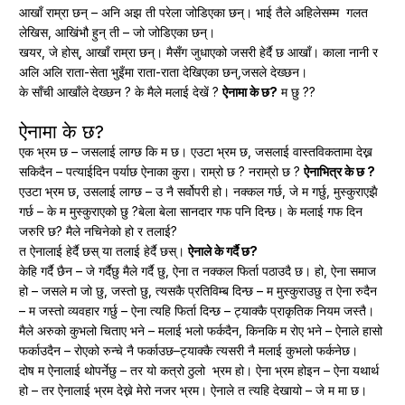
आखाँ राम्रा छन् – अनि अझ ती परेला जोडिएका छन्। भाई तैले अहिलेसम्म गलत
लेखिस, आखिंभौ हुन् ती – जो जोडिएका छन्।
खयर, जे होस्, आखाँ राम्रा छन्। मैसँग जुधाएको जसरी हेर्दै छ आखाँ। काला नानी र
अलि अलि राता-सेता भुइँमा राता-राता देखिएका छन्,जसले देख्छन।
के साँची आखाँले देख्छन ? के मैले मलाई देखें ?
ऐनामा के छ?
म छु ??
ऐनामा के छ?
एक भ्रम छ – जसलाई लाग्छ कि म छ। एउटा भ्रम छ, जसलाई वास्तविकतामा देख्न
सकिदैन – पत्याईदिन पर्याछ ऐनाका कुरा। राम्रो छ ? नराम्रो छ ?
ऐनाभित्र के छ ?
एउटा भ्रम छ, उसलाई लाग्छ – उ नै सर्वोपरी हो। नक्कल गर्छ, जे म गर्छु, मुस्कुराएझै
गर्छ – के म मुस्कुराएको छु ?बेला बेला सानदार गफ पनि दिन्छ। के मलाई गफ दिन
जरुरि छ? मैले नचिनेको हो र तलाई?
त ऐनालाई हेर्दै छस् या तलाई हेर्दै छस्।
ऐनाले के गर्दै छ?
केहि गर्दै छैन – जे गर्दैछु मैले गर्दै छु, ऐना त नक्कल फिर्ता पठाउदै छ। हो, ऐना समाज
हो – जसले म जो छु, जस्तो छु, त्यसकै प्रतिविम्ब दिन्छ – म मुस्कुराउछु त ऐना रुदैन
– म जस्तो व्यवहार गर्छु – ऐना त्यहि फिर्ता दिन्छ – ट्याक्कै प्राकृतिक नियम जस्तै।
मैले अरुको कुभलो चिताए भने – मलाई भलो फर्कदैन, किनकि म रोए भने – ऐनाले हासो
फर्काउदैन – रोएको रुन्चे नै फर्काउछ–ट्याक्कै त्यसरी नै मलाई कुभलो फर्कनेछ।
दोष म ऐनालाई थोपर्नेछु – तर यो कत्रो ठुलो भ्रम हो। ऐना भ्रम होइन – ऐना यथार्थ
हो – तर ऐनालाई भ्रम देख्ने मेरो नजर भ्रम। ऐनाले त त्यहि देखायो – जे म मा छ।