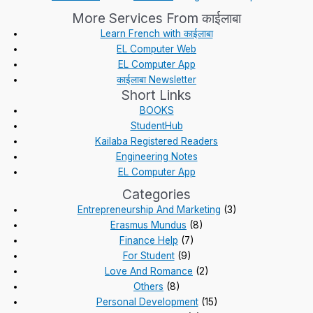
More Services From काईलाबा
Learn French with काईलाबा
EL Computer Web
EL Computer App
काईलाबा Newsletter
Short Links
BOOKS
StudentHub
Kailaba Registered Readers
Engineering Notes
EL Computer App
Categories
Entrepreneurship And Marketing
(3)
Erasmus Mundus
(8)
Finance Help
(7)
For Student
(9)
Love And Romance
(2)
Others
(8)
Personal Development
(15)