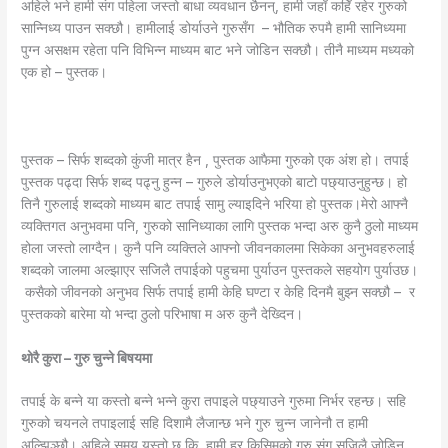
अहिले भने हामी संग पहिला जस्तो बाधा व्यवधान छैनन्, हामी जहाँ कहिँ रहेर गुरुको
सान्निध्य पाउन सक्छौ।
हामीलाई डोर्याउने गुरुसँग – भौतिक रुपमै हामी सानिध्यमा
पुग्न असक्षम रहेता पनि विभिन्न माध्यम बाट भने जोडिन सक्छौ। तीनै माध्यम मध्यको
एक हो – पुस्तक।
पुस्तक – सिर्फ शब्दको कुंजी मात्र हैन , पुस्तक आफैमा गुरुको एक अंश हो। तपाई
पुस्तक पढ्दा सिर्फ शब्द पढ्नु हुन्न – गुरुले डोर्याउनुभएको बाटो पछ्याउनुहुन्छ। हो
तिनै गुरुलाई शब्दको माध्यम बाट तपाई सामु ल्याइदिने भरिया हो पुस्तक।
मेरो आफ्नै
व्यक्तिगत अनुभवमा पनि, गुरुको सानिध्याका लागि पुस्तक भन्दा अरु कुनै ठुलो माध्यम
होला जस्तो लाग्दैन। कुनै पनि व्यक्तिले आफ्नो जीवनकालमा सिकेका अनुभवहरुलाई
शब्दको जालमा अल्झाएर सजिलै तपाईको पहुचमा पुर्याउन पुस्तकले सहयोग पुर्याउछ।
कसैको जीवनको अनुभव सिर्फ तपाई हामी केहि घण्टा र केहि दिनमै बुझ्न सक्छौ – र
पुस्तकको बारेमा यो भन्दा ठुलो परिभाषा म अरु कुनै देख्दिन।
थोरै कुरा – गुरु चुन्ने बिषयमा
तपाई के बन्ने या कस्तो बन्ने भन्ने कुरा तपाइले पछ्याउने गुरुमा निर्भर रहन्छ। सहि
गुरुको चयनले तपाइलाई सहि दिशामै लैजान्छ भने गुरु चुन्न जानेनौ त हामी
अल्झिञ्छौ।
अहिले समय यस्तो छ कि, हामी हर किसिमको गुरु संग सजिलै जोडिन