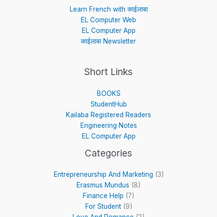
o
r
e
r
p
Learn French with काईलाबा
k
a
e
EL Computer Web
m
EL Computer App
काईलाबा Newsletter
Short Links
BOOKS
StudentHub
Kailaba Registered Readers
Engineering Notes
EL Computer App
Categories
Entrepreneurship And Marketing
(3)
Erasmus Mundus
(8)
Finance Help
(7)
For Student
(9)
Love And Romance
(2)