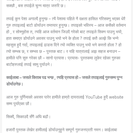
सक्छौ , बस तपाईले चुन्न मात्र जरुरि छ।
तपाई कुन पेशा अगाल्दै हुनुन्छ – त्यै पेशामा पहिले नै दक्षता हासिल गरिसक्नु भएका धेरै
गुरु तपाइलाई बाटो डोर्याउन तम्तयार हुनुन्छ।
तपाइको भविस्य – आज कसैको वर्तमान
हो , र सोच्नुहोस त, त्यहि आज वर्तमान जिउदै गरेको बाट तपाइले सिक्न पाउनु भयो,
हात समाएर डोर्याउने अवसर पाउनु भयो भने के होला ? तपाई कतै अल्झे कि भन्ने
महसुस हुदै गर्दा, तपाइलाई ढाडस दिने त्यो व्यक्ति पाउनु भयो भने कस्तो होला ?
हो
त्यो सम्भब छ, र सम्भव छ – पुस्तक बाट।
र यहि यात्रालाई अझ सहज बनाउन –
हामीले पनि सुरु गरेका छौ – सानो प्रयास।
प्रयास- पुस्तकमा लुकेर रहेका गुरुका
बाटोहरुलाई तपाई सामु पुर्याउने।
काईलाबा – जसले किताब पढ भन्छ , त्यहि प्रयास हो – जसले तपाइलाई गुरुसम्म पुग्न
डोर्याउनेछ।
आज गुरु पुर्णिमाको अवसर पारेर हामीले हाम्रो दायरालाई YouTube हुदै website
सम्म पुर्याएका छौ।
सिक्दै, सिकाउदै सँगै अघि बढौ।
हजारौ पुस्तक लेखेर हामीलाई डोर्याउनुहुने सम्पूर्ण गुरुजनप्रती नमन। काईलाबा