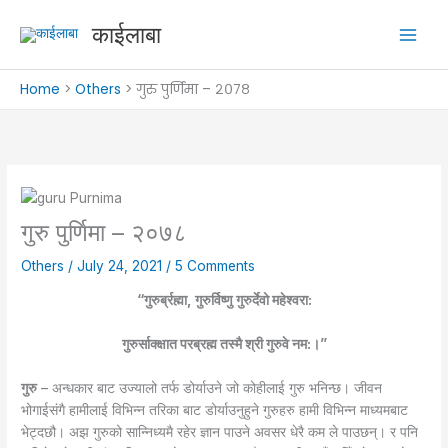
Skip
काईलाबा
to
content
Home
Others
गुरु पुर्णिमा – २०७८
गुरु पुर्णिमा – २०७८
Others
/
July 24, 2021
/
5 Comments
“गुरुर्ब्रह्मा, गुरुर्विष्णु गुरुर्देवो महेश्वरा:
गुरुर्साक्क्षात परब्रह्म तस्मै श्री गुरुवे नम:।”
गुरु
– अन्धकार बाट उज्यालो तर्फ डोर्याउने जो कोहीलाई गुरु भनिन्छ।
जीवन
भोगाईसंगै हामीलाई विभिन्न तरिका बाट डोर्याउनुहुने गुरुहरु हामी विभिन्न माध्यमबाट
भेट्दछौ।
अझ गुरुको सान्निध्यमै रहेर ज्ञान पाउने अवसर धेरै कम ले पाउछन्। र पनि