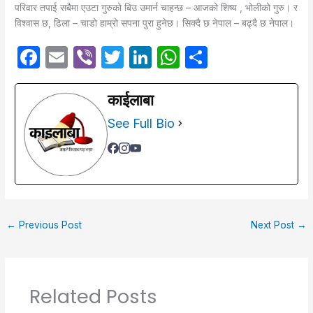
परिवार तपाई सबैमा एउटा गुरुको बिउ उमार्न चाहन्छ – आजको शिष्य , भोलीको गुरु। र
विश्वास छ, ढिला – चाडो हाम्रो सपना पुरा हुनेछ। सिक्दै छ नेपाल – बढ्दै छ नेपाल।
F
E
Vi
T
Li
W
S
a
m
b
w
n
h
h
c
ail
er
itt
k
at
ar
काईलाबा
e
er
e
s
e
See Full Bio
b
dI
A
o
n
p
o
p
k
←
Previous Post
Next Post
→
Related Posts